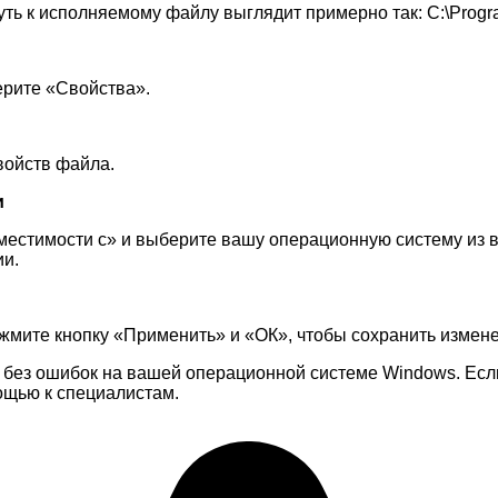
уть к исполняемому файлу выглядит примерно так: C:\Progra
ерите «Свойства».
войств файла.
и
естимости с» и выберите вашу операционную систему из в
ии.
мите кнопку «Применить» и «ОК», чтобы сохранить измене
на без ошибок на вашей операционной системе Windows. Есл
ощью к специалистам.