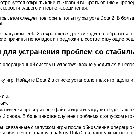
отребуется открыть клиент Steam и выбрать опцию «Провер
 скорости вашего интернет-соединения.
ы, вам следует повторить попытку запуска Dota 2. В боль
ры.
с запуском Dota 2 сохраняются, рекомендуется обратитьс
окие причины неполадок и предложить соответствующие ре
 для устранения проблем со стабил
я операционной системы Windows, важно убедиться в целос
ку игр. Найдите Dota 2 в списке установленных игр, щелкн
йлы».
ры».
матически проверит все файлы игры и загрузит недостаю
a 2 снова. В большинстве случаев проблема с запуском игр
ы, связанные с запуском игры после обновления операцио
обы обеспечить плавную работу Dota 2 на вашем компьютере