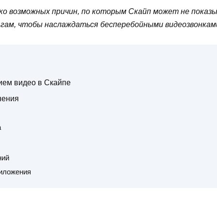
о возможных причин, по которым Скайп может не показыв
ам, чтобы наслаждаться бесперебойными видеозвонками 
вием видео в Скайпе
нения
а
ний
риложения