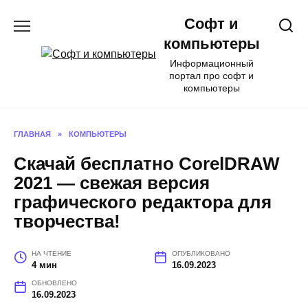
Перейти
Софт и
к
содержанию
компьютеры
Информационный
портал про софт и
компьютеры
ГЛАВНАЯ
»
КОМПЬЮТЕРЫ
Скачай бесплатно CorelDRAW
2021 — свежая версия
графического редактора для
творчества!
НА ЧТЕНИЕ
ОПУБЛИКОВАНО
4 мин
16.09.2023
ОБНОВЛЕНО
16.09.2023