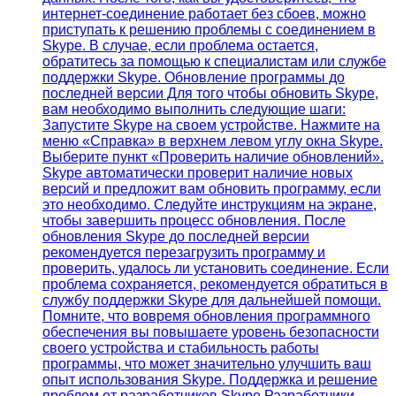
интернет-соединение работает без сбоев, можно
приступать к решению проблемы с соединением в
Skype. В случае, если проблема остается,
обратитесь за помощью к специалистам или службе
поддержки Skype. Обновление программы до
последней версии Для того чтобы обновить Skype,
вам необходимо выполнить следующие шаги:
Запустите Skype на своем устройстве. Нажмите на
меню «Справка» в верхнем левом углу окна Skype.
Выберите пункт «Проверить наличие обновлений».
Skype автоматически проверит наличие новых
версий и предложит вам обновить программу, если
это необходимо. Следуйте инструкциям на экране,
чтобы завершить процесс обновления. После
обновления Skype до последней версии
рекомендуется перезагрузить программу и
проверить, удалось ли установить соединение. Если
проблема сохраняется, рекомендуется обратиться в
службу поддержки Skype для дальнейшей помощи.
Помните, что вовремя обновления программного
обеспечения вы повышаете уровень безопасности
своего устройства и стабильность работы
программы, что может значительно улучшить ваш
опыт использования Skype. Поддержка и решение
проблем от разработчиков Skype Разработчики