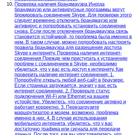
Проверка наличия брандмауэра Иногда
брандмауэр или антивирусные программы могут
блокировать соединение Skype. Для проверки этого
следует временно отключить брандмауэр или
антивирус и попробовать установить соединение
снова. Если после отключения брандмауэра связь
становится устойчивой, то проблема была именно в
нем. В таком случае, можно попробовать настроить
правила брандмауэра для разрешения доступа
Skype к интернету. Проверка наличия интернет-
соединения Прежде чем приступать к устранению
проблем с соединением в Skype, необходимо
убедиться, что у вас есть доступ к интернету. Как
проверить наличие интернет-соединения: 1.
Попробуйте открыть любой веб-сайт в браузере.
Если страница загружается, значит у вас есть
интернет-соединение. 2. Проверьте статус
подключения Wi-Fi или Ethernet на вашем
устройстве. Убедитесь, что соединение активно и
работает корректно. 3. Перезагрузите
маршрутизатор и модем, возможно, проблема
именно в них. 4. В случае использования
мобильного интернета, убедитесь, что у вас
достаточно трафика или сигнала для передачи
данных. После того, как вы удостоверитесь, что