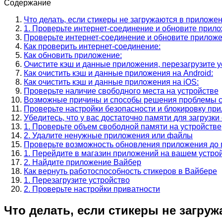
Содержание
Что делать, если стикеры не загружаются в приложе
1. Проверьте интернет-соединение и обновите прил
Проверьте интернет-соединение и обновите прилож
Как проверить интернет-соединение:
Как обновить приложение:
Очистите кэш и данные приложения, перезагрузите у
Как очистить кэш и данные приложения на Android:
Как очистить кэш и данные приложения на iOS:
Проверьте наличие свободного места на устройстве
Возможные причины и способы решения проблемы с 
Проверьте настройки безопасности и блокировку пр
Убедитесь, что у вас достаточно памяти для загрузки
1. Проверьте объем свободной памяти на устройстве
2. Удалите ненужные приложения или файлы
Проверьте возможность обновления приложения до 
1. Перейдите в магазин приложений на вашем устро
2. Найдите приложение Вайбер
Как вернуть работоспособность стикеров в Вайбере
1. Перезагрузите устройство
2. Проверьте настройки приватности
Что делать, если стикеры не загру