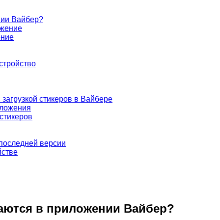
нии Вайбер?
ожение
ение
стройство
загрузкой стикеров в Вайбере
иложения
 стикеров
последней версии
йстве
жаются в приложении Вайбер?