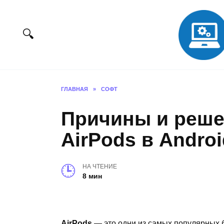
Перейти
к
содержанию
ГЛАВНАЯ
»
СОФТ
Причины и реше
AirPods в Androi
НА ЧТЕНИЕ
8 мин
AirPods
— это одни из самых популярных 