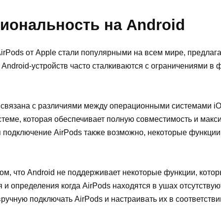
иональность на Android
irPods от Apple стали популярными на всем мире, предлага
и Android-устройств часто сталкиваются с ограничениями в
связана с различиями между операционными системами iOS 
истеме, которая обеспечивает полную совместимость и ма
отя подключение AirPods также возможно, некоторые функции
ом, что Android не поддерживает некоторые функции, кото
 определения когда AirPods находятся в ушах отсутствуют 
ручную подключать AirPods и настраивать их в соответств