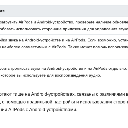
ия
загрузить AirPods и Android-устройство, проверьте наличие обнов
робовать использовать сторонние приложения для управления звук
йки звука на Android-устройстве и на AirPods. Если возможно, уст
я наиболее совместимым с AirPods. Также может помочь использо
оить громкость звука на Android-устройстве и на AirPods отдельно
 которое вы используете для воспроизведения аудио.
ботают тише на Android-устройствах, связаны с различиями
, с помощью правильной настройки и использования сторо
ии AirPods с Android-устройствами.