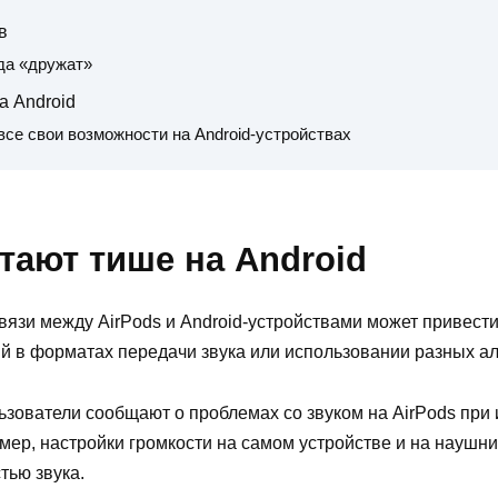
в
гда «дружат»
а Android
все свои возможности на Android-устройствах
тают тише на Android
язи между AirPods и Android-устройствами может привести 
ий в форматах передачи звука или использовании разных а
ьзователи сообщают о проблемах со звуком на AirPods при 
мер, настройки громкости на самом устройстве и на наушн
тью звука.