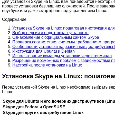
Для установки Skype на Linux, вам понадобится некоторые
процесс установки без лишних сложностей. После заверш
ноутбуке или даже смартфоне под управлением Linux.
Содержание
Установка Skype на Linux: пошаговая инструкция д
Выбор версии и подготовка к установке
Ознакомление с официальным сайтом Skype
Проверка соответствия системы требованиям прог
Особенности установки на различные дистрибутивы 
Инструкция для Ubuntu и Debian
Использование команды установки через терминал
Разрешение возможных проблем с зависимостями п
Настройка после установки на Linux
Установка Skype на Linux: пошагов
Перед установкой Skype на Linux необходимо выбрать ве
Linux:
Skype для Ubuntu и его дочерних дистрибутивов (Linux 
Skype для Fedora и OpenSUSE
Skype для других дистрибутивов Linux