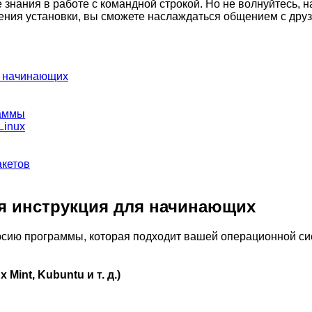
 знания в работе с командной строкой. Но не волнуйтесь, 
ения установки, вы сможете наслаждаться общением с друз
ля начинающих
раммы
Linux
акетов
ая инструкция для начинающих
рсию программы, которая подходит вашей операционной си
Mint, Kubuntu и т. д.)