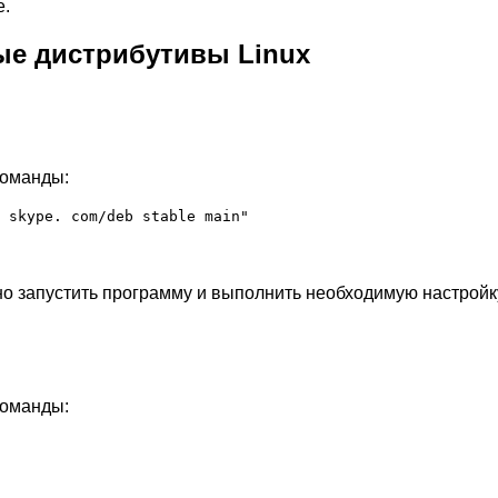
e.
ые дистрибутивы Linux
команды:
 skype. com/deb stable main"
но запустить программу и выполнить необходимую настройк
команды: