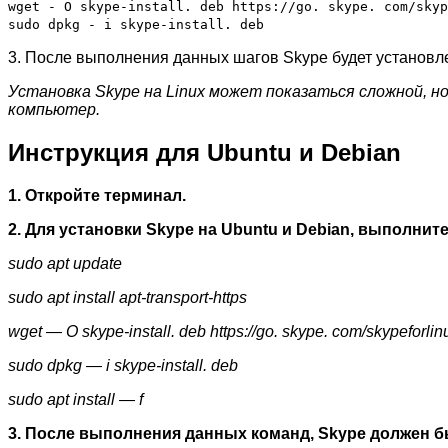
wget - O skype-install. deb https://go. skype. com/skyp
sudo dpkg - i skype-install. deb
3. После выполнения данных шагов Skype будет установле
Установка Skype на Linux может показаться сложной, н
компьютер.
Инструкция для Ubuntu и Debian
1. Откройте терминал.
2. Для установки Skype на Ubuntu и Debian, выполни
sudo apt update
sudo apt install apt-transport-https
wget — O skype-install. deb https://go. skype. com/skypeforli
sudo dpkg — i skype-install. deb
sudo apt install — f
3. После выполнения данных команд, Skype должен б