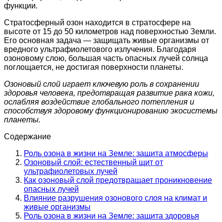
функции.
Стратосферный озон находится в стратосфере на
высоте от 15 до 50 километров над поверхностью Земли.
Его основная задача — защищать живые организмы от
вредного ультрафиолетового излучения. Благодаря
озоновому слою, большая часть опасных лучей солнца
поглощается, не достигая поверхности планеты.
Озоновый слой играет ключевую роль в сохранении
здоровья человека, предотвращая развитие рака кожи,
ослабляя воздействие глобального потепления и
способствуя здоровому функционированию экосистемы
планеты.
Содержание
Роль озона в жизни на Земле: защита атмосферы
Озоновый слой: естественный щит от
ультрафиолетовых лучей
Как озоновый слой предотвращает проникновение
опасных лучей
Влияние разрушения озонового слоя на климат и
живые организмы
Роль озона в жизни на Земле: защита здоровья