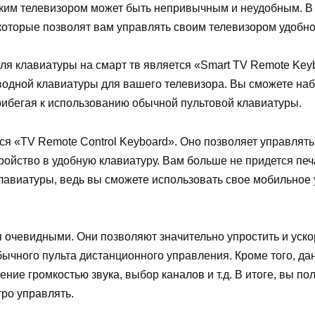
аким телевизором может быть непривычным и неудобным. В 
 которые позволят вам управлять своим телевизором удобн
я клавиатуры на смарт тв является «Smart TV Remote Key
одной клавиатуры для вашего телевизора. Вы сможете наби
рибегая к использованию обычной пультовой клавиатуры.
я «TV Remote Control Keyboard». Оно позволяет управлят
йство в удобную клавиатуру. Вам больше не придется печат
авиатуры, ведь вы сможете использовать свое мобильное у
очевидными. Они позволяют значительно упростить и ускор
обычного пульта дистанционного управления. Кроме того, 
ние громкостью звука, выбор каналов и т.д. В итоге, вы п
ро управлять.