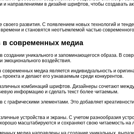
и и направлениями в дизайне шрифтов, чтобы создавать а
е своего развития. С появлением новых технологий и тенд
 времени и становятся неотъемлемой частью современного
 в современных медиа
в создании уникального и запоминающегося образа. В сов
и эмоционального воздействия.
 современных медиа является индивидуальность и оригина
 проекта и делают его узнаваемым среди конкурентов.
азличных комбинаций шрифтов. Дизайнеры сочетают между 
ючевую информацию и сделать текст более читаемым.
 с графическими элементами. Это добавляет креативности 
личные устройства и экраны. С учетом разнообразия устро
 хорошо масштабируются и сохраняют свою читаемость на 
менных медиа направлены на создание уникальных, вырази