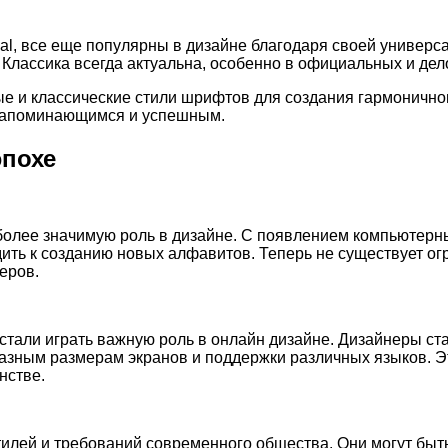
al, все еще популярны в дизайне благодаря своей универса
 Классика всегда актуальна, особенно в официальных и дел
е и классические стили шрифтов для создания гармонично
о запоминающимся и успешным.
эпохе
более значимую роль в дизайне. С появлением компьютерн
ить к созданию новых алфавитов. Теперь не существует ог
еров.
стали играть важную роль в онлайн дизайне. Дизайнеры с
разным размерам экранов и поддержки различных языков. Э
нстве.
илей и требований современного общества. Они могут бы