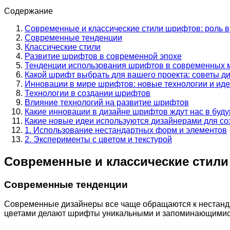
Содержание
Современные и классические стили шрифтов: роль 
Современные тенденции
Классические стили
Развитие шрифтов в современной эпохе
Тенденции использования шрифтов в современных 
Какой шрифт выбрать для вашего проекта: советы д
Инновации в мире шрифтов: новые технологии и ид
Технологии в создании шрифтов
Влияние технологий на развитие шрифтов
Какие инновации в дизайне шрифтов ждут нас в буд
Какие новые идеи используются дизайнерами для с
1. Использование нестандартных форм и элементов
2. Эксперименты с цветом и текстурой
Современные и классические стили
Современные тенденции
Современные дизайнеры все чаще обращаются к нестанд
цветами делают шрифты уникальными и запоминающимися.