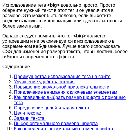
Использование тега
<big>
довольно просто. Просто
оберните нужный текст в этот тег и он увеличится в
размере. Это может быть полезно, если вы хотите
выделить какую-то информацию или сделать заголовки
более заметными.
Однако следует помнить, что тег
<big>
является
устаревшим и не рекомендуется к использованию в
современном веб-дизайне. Лучше всего использовать
CSS для изменения размера текста, чтобы достичь более
гибкого и современного эффекта.
Содержание
Преимущества использования тега на сайте
Улучшение удобства чтения
Повышение визуальной привлекательности
Привлечение внимания к ключевым элементам
Как правильно выбрать размер шрифта с помощью
тега
Определение целей и задач текста
Цели текста:
Задачи текста:
Выбор оптимального размера шрифта
Как определить оптимальный размер шрифта