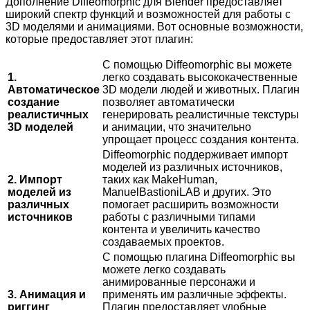
Дополнение Diffeomorphic для Blender предоставляет
широкий спектр функций и возможностей для работы с
3D моделями и анимациями. Вот основные возможности,
которые предоставляет этот плагин:
С помощью Diffeomorphic вы можете
1.
легко создавать высококачественные
Автоматическое
3D модели людей и животных. Плагин
создание
позволяет автоматически
реалистичных
генерировать реалистичные текстуры
3D моделей
и анимации, что значительно
упрощает процесс создания контента.
Diffeomorphic поддерживает импорт
моделей из различных источников,
2. Импорт
таких как MakeHuman,
моделей из
ManuelBastioniLAB и других. Это
различных
помогает расширить возможности
источников
работы с различными типами
контента и увеличить качество
создаваемых проектов.
С помощью плагина Diffeomorphic вы
можете легко создавать
анимированные персонажи и
3. Анимация и
применять им различные эффекты.
риггинг
Плагин предоставляет удобные