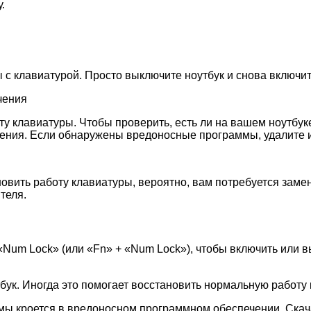
.
с клавиатурой. Просто выключите ноутбук и снова включит
чения
у клавиатуры. Чтобы проверить, есть ли на вашем ноутбу
ния. Если обнаружены вредоносные программы, удалите их
ить работу клавиатуры, вероятно, вам потребуется замени
теля.
 «Num Lock» (или «Fn» + «Num Lock»), чтобы включить или
бук. Иногда это помогает восстановить нормальную работу
емы кроется в вредоносном программном обеспечении. Скач