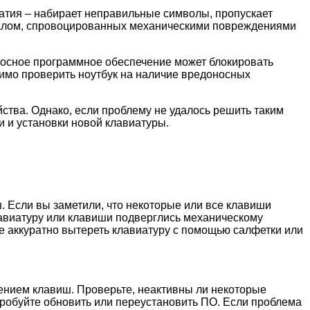
атия – набирает неправильные символы, пропускает
игналом, спровоцированных механическими повреждениями
осное программное обеспечение может блокировать
димо проверить ноутбук на наличие вредоносных
йства. Однако, если проблему не удалось решить таким
и и установки новой клавиатуры.
 Если вы заметили, что некоторые или все клавиши
клавиатуру или клавиши подверглись механическому
е аккуратно вытереть клавиатуру с помощью салфетки или
ением клавиш. Проверьте, неактивны ли некоторые
пробуйте обновить или переустановить ПО. Если проблема