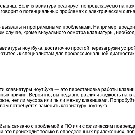
клавиш. Если клавиатура реагирует непредсказуемо на наж
то говорит о потенциальных проблемах с электрическим с
ь вызваны и программными проблемами. Например, вредон
ом случае, кроме визуального осмотра клавиатуры, необхо
авиатуры ноутбука, достаточно простой перезагрузки устро
ратитесь к специалистам для профессиональной диагностик
и клавиатуры ноутбука — это перестановка работы клавиш.
ичных причин. Вероятно, вы недавно разлили жидкость на 
рьте, нет ли мусора или пыли между клавишами. Попробуйт
вам потребуется заменить клавиатуру ноутбука.
 быть связано с проблемой в ПО или с физическим поврежд
ли это происходит только в определенных приложениях, по