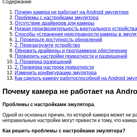
Содержание
Почему камера не работает на Android эмуляторе
Проблемы с настройками эмулятора
Отсутствие драйверов для камеры
Низкая производительность виртуального устройств
Способы устранения неисправности камеры в эмуля
1. Проверьте доступность обновлений
2. Перезагрузите устройство
Обновить драйверы и программное обеспечение
Проверить настройки приватности и разрешений
1. Проверка разрешений
2. Проверка настроек приватности
Изменить конфигурацию эмулятора
Как сделать камеру работоспособной на Android эму
Почему камера не работает на Andr
Проблемы с настройками эмулятора.
Одной из основных причин, по которой камера может не р
неправильные настройки могут привести к тому, что камер
Как решить проблемы с настройками эмулятора?