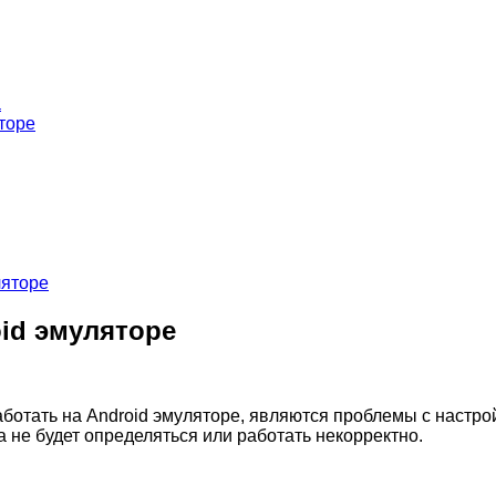
а
торе
ляторе
oid эмуляторе
аботать на Android эмуляторе, являются проблемы с настр
а не будет определяться или работать некорректно.